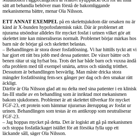
sätt att behandla behöver man förstå de bakomliggande
mekanismerna bättre, menar Ola Nilsson.
ETT ANNAT EXEMPEL
på en skelettsjukdom där orsaken nu är
känd är X-bunden hypofosfatemisk rakit. Där är problemet att
njurarna utsöndrar alldeles för mycket fosfat i urinen vilket gör att
skelettet inte kan mineraliseras normalt. Problemet börjar märkas hos
barn när de börjar gå och skelettet belastas.
– Behandlingen är stora doser fosfatlösning. Vi har hittills tyckt att vi
har gjort ett rätt bra jobb med dessa patienter. De växer bättre och
benen rätar ut sig hyfsat bra. Trots det har både barn och vuxna ändå
ofta problem med till exempel smärta, artros och ständig trötthet.
Dessutom är behandlingen besvärlig. Man måste dricka stora
mängder fosfatlösning fem-sex gånger per dag och den smakar rätt
äckligt.
Därför är Ola Nilsson glad att nu delta med sina patienter i en klinisk
fas-III studie av en behandling som är inriktad mot mekanismen
bakom sjukdomen. Problemet är att skelettet tillverkar för mycket
FGF-23, ett protein som hämmar njurarnas återupptag av fosfat ur
urinen. Behandlingen som testas är en antikropp som neutraliserar
FGF-23.
– Jag hoppas mycket på detta. Det är logiskt att gå på mekanismen
och stoppa fosfatläckaget istället för att försöka fylla upp ett
läckande såll, säger Ola Nilsson.