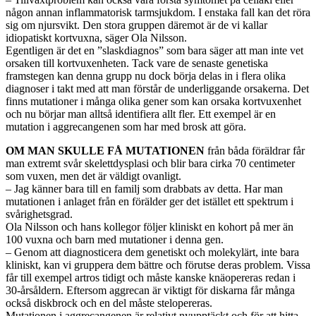
någon annan inflammatorisk tarmsjukdom. I enstaka fall kan det röra
sig om njursvikt. Den stora gruppen däremot är de vi kallar
idiopatiskt kortvuxna, säger Ola Nilsson.
Egentligen är det en ”slaskdiagnos” som bara säger att man inte vet
orsaken till kortvuxenheten. Tack vare de senaste genetiska
framstegen kan denna grupp nu dock börja delas in i flera olika
diagnoser i takt med att man förstår de underliggande orsakerna. Det
finns mutationer i många olika gener som kan orsaka kortvuxenhet
och nu börjar man alltså identifiera allt fler. Ett exempel är en
mutation i aggrecangenen som har med brosk att göra.
OM MAN SKULLE FÅ MUTATIONEN
från båda föräldrar får
man extremt svår skelettdysplasi och blir bara cirka 70 centimeter
som vuxen, men det är väldigt ovanligt.
– Jag känner bara till en familj som drabbats av detta. Har man
mutationen i anlaget från en förälder ger det istället ett spektrum i
svårighetsgrad.
Ola Nilsson och hans kollegor följer kliniskt en kohort på mer än
100 vuxna och barn med mutationer i denna gen.
– Genom att diagnosticera dem genetiskt och molekylärt, inte bara
kliniskt, kan vi gruppera dem bättre och förutse deras problem. Vissa
får till exempel artros tidigt och måste kanske knäopereras redan i
30-årsåldern. Eftersom aggrecan är viktigt för diskarna får många
också diskbrock och en del måste stelopereras.
Mutationen i aggrecangenen är relativt nyupptäckt och för att hitta