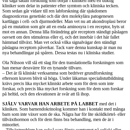
vill säga sådan forskning som börjar i kliniken med en duktig
kliniker som delar in patienter efter symtom och kliniska tecken.
Som sedan går vidare till ren labforskning där sjukdomen
diagnosticeras genetiskt och där den molekylära patogenesen
kartläggs i cell- och djurmodeller. Man vet nu att akondroplasi beror
på en mutation som gör att en enda aminosyra i en receptor, byts ut
mot en annan. Denna lilla förändring gör receptorn ständigt påslagen
oavsett om den stimuleras eller ej, och det innebär i det här fallet
hämmad tillväxt. Man vet också vilka signalvägar den ständigt
påslagna receptorn påverkar. Tack vare denna kunskap är man nu
nya behandlingar på spåren. Dessa testas nu i kliniska studier.
Ola Nilsson vill slå ett slag för den translationella forskningen som
han menar dessvärre för en tynande tillvaro.
– Det är få kliniskt verksamma som bedriver grundforskning
eftersom kraven blivit så höga. Under läkarnas specialistutbildning
krävs precis lika mycket kliniskt arbete som för dem som inte
forskar, och precis lika mycket forskning som för dem som forskar
på heltid, och den ekvationen är svår att få ihop.
SJÄLV VARVAR HAN ARBETE PÅ LABBET
med det i
kliniken. Som barnendokrinolog kommer han i kontakt med många
barn som inte växer som de ska. Några har för lite sköldkörtel- eller
tillväxthormon och för dem finns bra behandling, men de är i
minoritet.
– Tillväxtproblem kan också vara första symtomet på celiaki eller