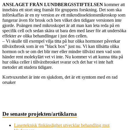
ANSLAGET FRÅN LUNDBERGSSTIFTELSEN
kommer att
innebära ett stort steg framåt för gruppens forskning. Det som ska
införskaffas är en ny version av ett mikrodissektionsmikroskop som
fungerar även för brosk och ben vilket den tidigare versionen inte
gjorde. Poängen med mikroskopet är att man kan leta reda på en
specifik cell och sedan skära ut bara den med laser för att undersöka
effekter av olika behandlingar i just den cellen.
– Vi skulle till exempel vilja titta på hur olika hormoner påverkar
tillväxtbrosk som är en ”black box” just nu. Vi kan tillsätta olika
hormon och se om det blir mer eller mindre tillväxt men vad som
händer rent molekylärt vet vi inte. Nu kommer vi att kunna titta på
hur olika celler i tillväxtbrosket svarar och det har vi inte haft
metoder att studera tidigare.
Kortvuxenhet är inte en sjukdom, det är ett symtom med en rad
orsaker
De senaste projekten/artiklarna
Laserteknisk finkänslighet utvecklar behandling mot