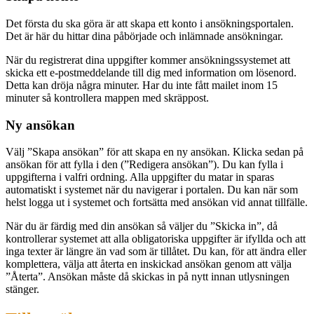
Det första du ska göra är att skapa ett konto i ansökningsportalen.
Det är här du hittar dina påbörjade och inlämnade ansökningar.
När du registrerat dina uppgifter kommer ansökningssystemet att
skicka ett e-postmeddelande till dig med information om lösenord.
Detta kan dröja några minuter. Har du inte fått mailet inom 15
minuter så kontrollera mappen med skräppost.
Ny ansökan
Välj ”Skapa ansökan” för att skapa en ny ansökan. Klicka sedan på
ansökan för att fylla i den (”Redigera ansökan”). Du kan fylla i
uppgifterna i valfri ordning. Alla uppgifter du matar in sparas
automatiskt i systemet när du navigerar i portalen. Du kan när som
helst logga ut i systemet och fortsätta med ansökan vid annat tillfälle.
När du är färdig med din ansökan så väljer du ”Skicka in”, då
kontrollerar systemet att alla obligatoriska uppgifter är ifyllda och att
inga texter är längre än vad som är tillåtet. Du kan, för att ändra eller
komplettera, välja att återta en inskickad ansökan genom att välja
”Återta”. Ansökan måste då skickas in på nytt innan utlysningen
stänger.